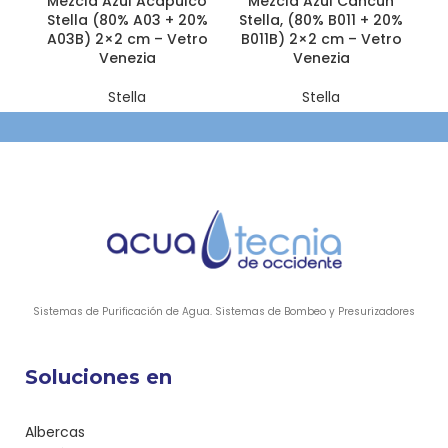
Mezcla Azul Acapulco
Mezcla Azul Cancún
M
Stella (80% A03 + 20%
Stella, (80% B011 + 20%
S
A03B) 2×2 cm – Vetro
B011B) 2×2 cm – Vetro
Venezia
Venezia
Stella
Stella
Sistemas de Purificación de Agua. Sistemas de Bombeo y Presurizadores
Soluciones en
Albercas