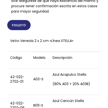
lote asegúrese de que haya existencia del mismo y
procure tener confirmación escrita en estos casos
para mayor seguridad.
FOLLETO
Vetro Venezia 2 x 2 cm «LÍnea STELLA»
Código
Modelo
Descripción
Azul Acapulco Stella
42-022-
A03-S
2702-01
(80% A03 + 20% A03B)
Azul Cancún Stella
42-022-
B011-S
2702-06