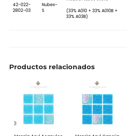
42-022-
Nubes-
2802-03
S
(33% A010 + 33% A010B +
33% A03B)
Productos relacionados