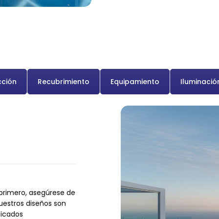
cción
Recubrimiento
Equipamiento
Iluminació
primero, asegúrese de
uestros diseños son
dicados