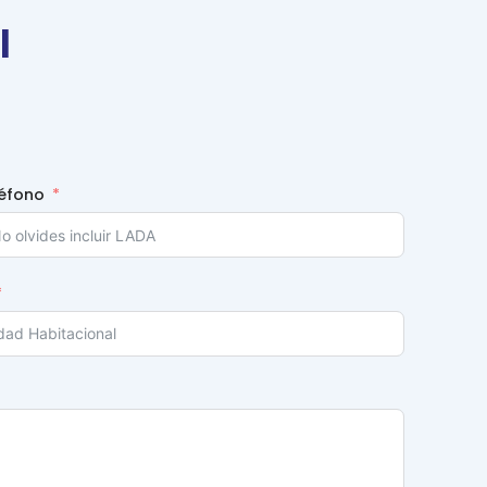
I
éfono