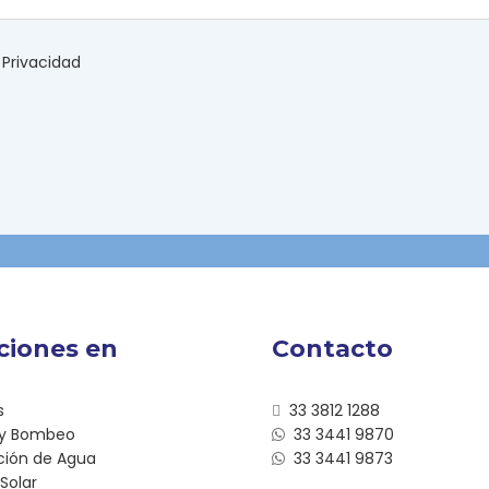
 Privacidad
ciones en
Contacto
s
33 3812 1288
 y Bombeo
33 3441 9870
ación de Agua
33 3441 9873
Solar