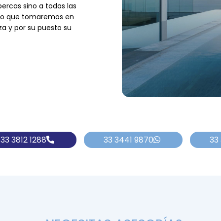
ercas sino a todas las
uro que tomaremos en
aza y por su puesto su
33 3812 1288
33 3441 9870
33