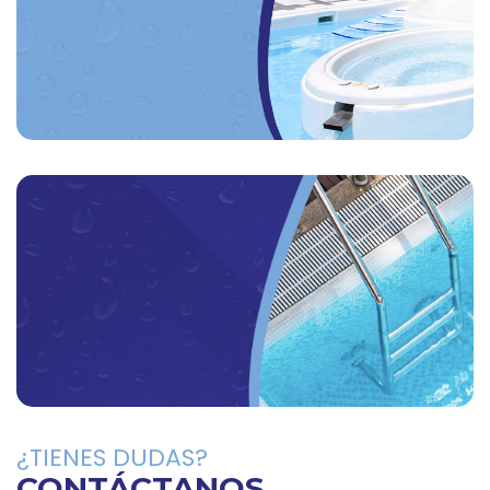
CASOS DE
ÉXITO
Conoce los mejores trabajos realizados desde
cero.
CONOCER MÁS
¿TIENES DUDAS?
¿QUIERES SER
CONTÁCTANOS