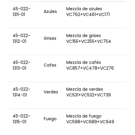
45-022-
Mezcla de azules
Azules
1311-01
VC762+VC461+VC171
45-022-
Mezcla de grises
Grises
1312-01
VC155+VC255+VC754
45-022-
Mezcla de cafés
Cafes
1313-01
VC857+VC478+VC276
45-022-
Mezcla de verdes
Verdes
1314-01
VC531+VC532+VC739
45-022-
Mezcla de fuego
Fuego
1315-01
VC598+VC689+VC949