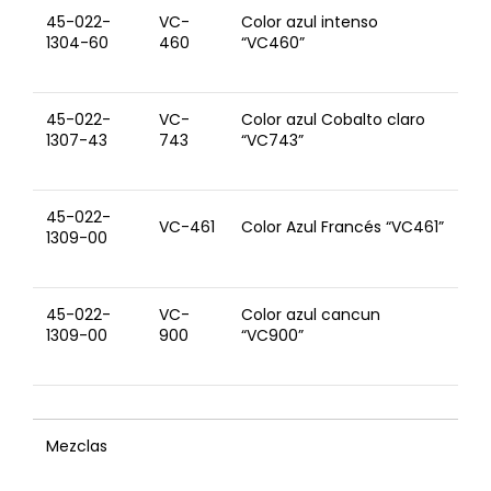
45-022-
VC-
Color azul intenso
1304-60
460
“VC460”
45-022-
VC-
Color azul Cobalto claro
1307-43
743
“VC743”
45-022-
VC-461
Color Azul Francés “VC461”
1309-00
45-022-
VC-
Color azul cancun
1309-00
900
“VC900”
Mezclas