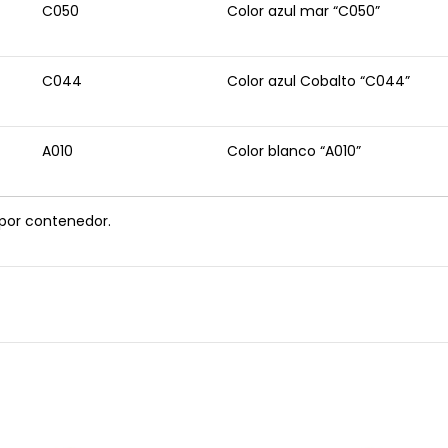
C050
Color azul mar “C050”
C044
Color azul Cobalto “C044”
A010
Color blanco “A010”
 por contenedor.