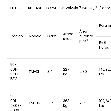
FILTROS SERIE SAND STORM CON Válvula 7 PASOS, 2” / carvi
Para p
Área
Arena
Código
Modelo
Diam.
filtrante
silica
pies
2
En 6
horas
50-
001-
227
142,92
TM-31
31”
4.80
9408-
Kg
Lts
5313
50-
001-
363
192,24
TM-36
36”
7.05
9408-
Kg
Lts
0036