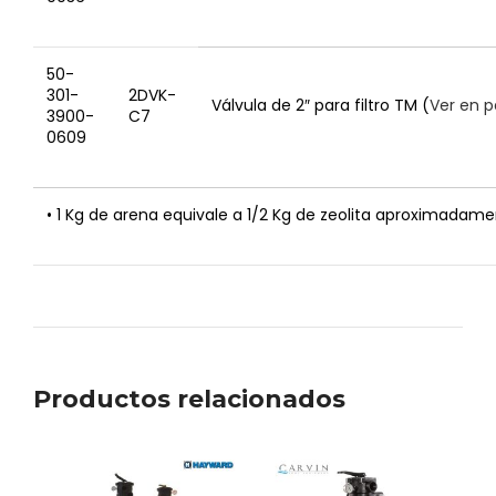
50-
301-
2DVK-
Válvula de 2″ para filtro TM (
Ver en p
3900-
C7
0609
• 1 Kg de arena equivale a 1/2 Kg de zeolita aproximadame
Productos relacionados