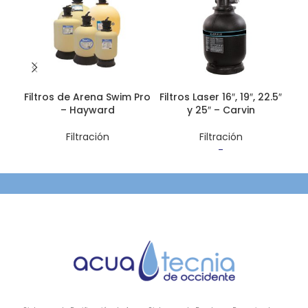
Filtros de Arena Swim Pro
Filtros Laser 16″, 19″, 22.5″
Fil
– Hayward
y 25″ – Carvin
Filtración
Filtración
-
Rango de
precios:
desde
$300.40
hasta
$437.40