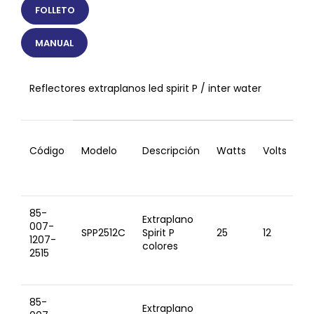
FOLLETO
MANUAL
Reflectores extraplanos led spirit P / inter water
Código
Modelo
Descripción
Watts
Volts
C
85-
Extraplano
007-
SPP2512C
Spirit P
25
12
8′
1207-
colores
2515
85-
Extraplano