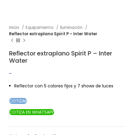
Inicio
Equipamiento
Iluminación
Reflector extraplano Spirit P – Inter Water
Reflector extraplano Spirit P – Inter
Water
-
Rango de precios: desde $219.80 hasta
$332.30
Reflector con 5 colores fijos y 7 shows de luces
COTIZAR
COTIZA EN WHATSAPP