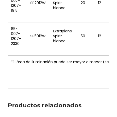
007-
SP2012W
Spirit
20
12
8’
1207-
blanco
1915
85-
Extraplano
007-
SP5012W
Spirit
50
12
30
1207-
blanco
2330
*El área de iluminación puede ser mayor o menor (según 
Productos relacionados