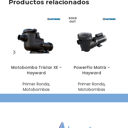
Productos relacionados
SOLD
SO
OUT
O
Motobomba Tristar XE –
PowerFlo Matrix –
Mo
Hayward
Hayward
Primer Ronda
,
Primer Ronda
,
Motobombas
Motobombas