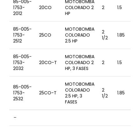
85-005-
MOTOBOMBA
20
1753-
20CO
COLORADO 2
2
1.5
V
2012
HP
85-005-
MOTOBOMBA
2
20
1753-
25CO
COLORADO
1.85
1/2
V
2512
2.5 HP
85-005-
MOTOBOMBA
20
1753-
20CO-T
COLORADO 2
2
1.5
23
2032
HP, 3 FASES
V
MOTOBOMBA
85-005-
20
COLORADO
2
1753-
25CO-T
1.85
23
2.5 HP, 3
1/2
2532
V
FASES
–