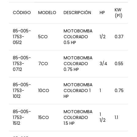
KW
CÓDIGO
MODELO
DESCRIPCIÓN
HP
VO
(P1)
85-005-
MOTOBOMBA
20
1753-
5CO
COLORADO
1/2
0.37
V
0512
0.5 HP
85-005-
MOTOBOMBA
20
1753-
7CO
COLORADO
3/4
0.55
V
0712
0.75 HP
85-005-
MOTOBOMBA
20
1753-
10CO
COLORADO 1
1
0.75
V
1012
HP
85-005-
MOTOBOMBA
1
20
1753-
15CO
COLORADO
1.1
1/2
V
1512
1.5 HP