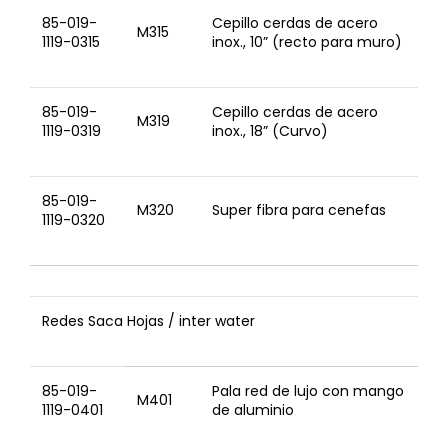
85-019-
Cepillo cerdas de acero
M315
1119-0315
inox., 10” (recto para muro)
85-019-
Cepillo cerdas de acero
M319
1119-0319
inox., 18” (Curvo)
85-019-
M320
Super fibra para cenefas
1119-0320
Redes Saca Hojas / inter water
85-019-
Pala red de lujo con mango
M401
1119-0401
de aluminio