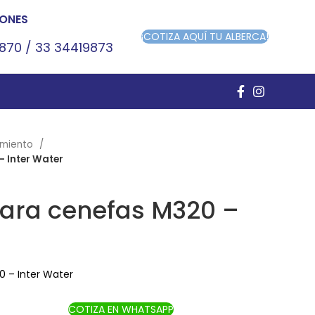
ONES
¡COTIZA AQUÍ TU ALBERCA!
9870
/
33 34419873
imiento
– Inter Water
para cenefas M320 –
0 – Inter Water
COTIZA EN WHATSAPP