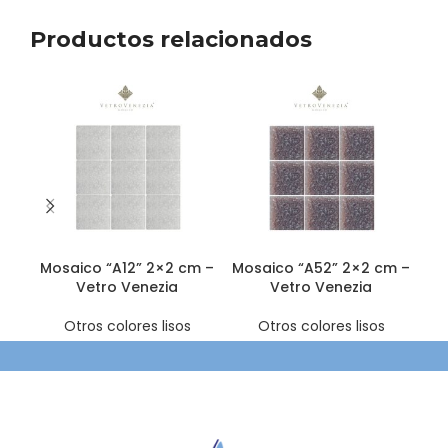
Productos relacionados
Mosaico “A12” 2×2 cm –
Mosaico “A52” 2×2 cm –
Mo
Vetro Venezia
Vetro Venezia
Otros colores lisos
Otros colores lisos