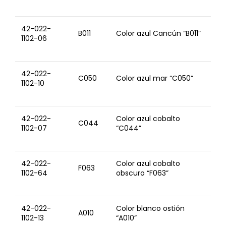
42-022-
B011
Color azul Cancún “B011”
1102-06
42-022-
C050
Color azul mar “C050”
1102-10
42-022-
Color azul cobalto
C044
1102-07
“C044”
42-022-
Color azul cobalto
F063
1102-64
obscuro “F063”
42-022-
Color blanco ostión
A010
1102-13
“A010”