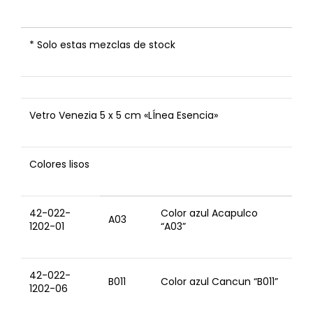
* Solo estas mezclas de stock
Vetro Venezia 5 x 5 cm «LÍnea Esencia»
Colores lisos
42-022-
Color azul Acapulco
A03
1202-01
“A03”
42-022-
B011
Color azul Cancun “B011”
1202-06