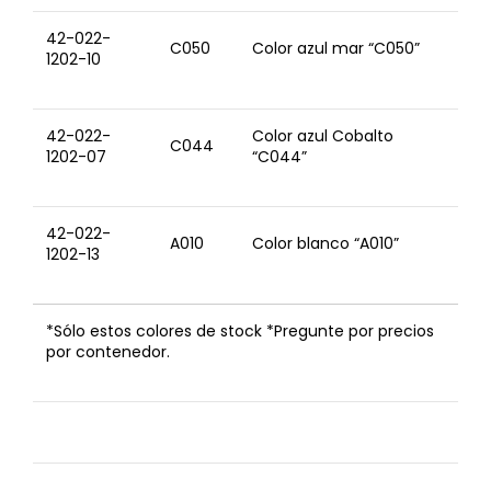
42-022-
C050
Color azul mar “C050”
1202-10
42-022-
Color azul Cobalto
C044
1202-07
“C044”
42-022-
A010
Color blanco “A010”
1202-13
*Sólo estos colores de stock *Pregunte por precios
por contenedor.