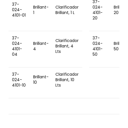
37-
37-
Brillant-
Clarificador
024-
Brillant
024-
1
Brillant, 1 L
4101-
20
4101-01
20
37-
37-
Clarificador
024-
Brillant-
024-
Brillant
Brillant, 4
4101-
4
4101-
50
Lts
04
50
37-
Clarificador
Brillant-
024-
Brillant, 10
10
4101-10
Lts