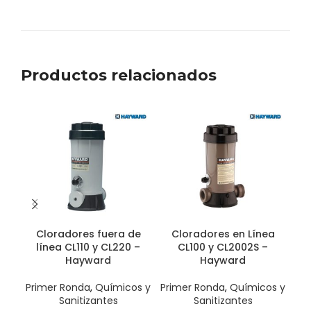
Productos relacionados
Cloradores fuera de
Cloradores en Línea
Cl
línea CL110 y CL220 –
CL100 y CL2002S –
Hayward
Hayward
Qu
Primer Ronda
,
Químicos y
Primer Ronda
,
Químicos y
Sanitizantes
Sanitizantes