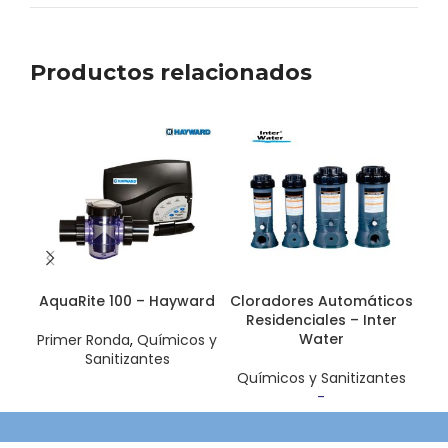
Productos relacionados
AquaRite 100 – Hayward
Cloradores Automáticos
Cl
Residenciales – Inter
Water
Primer Ronda
,
Químicos y
Sanitizantes
Químicos y Sanitizantes
Qu
-
Rango de
precios:
desde $23.50