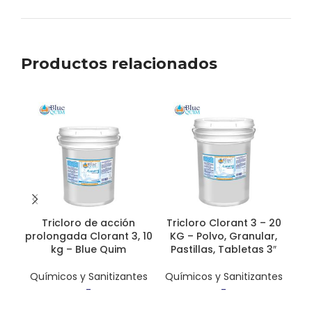
Productos relacionados
Tricloro de acción
Tricloro Clorant 3 – 20
Ab
prolongada Clorant 3, 10
KG – Polvo, Granular,
bio
kg – Blue Quim
Pastillas, Tabletas 3″
Br
Químicos y Sanitizantes
Químicos y Sanitizantes
-
Rango de
-
Rango de
Qu
precios:
precios: