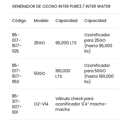
GENERADOR DE OZONO INTER PURE3 / INTER WATER
Código
Modelo
Capacidad
Capacidad
85-
Ozonificador
017-
para 25GO
25GO
95,000 LTS
1517-
(hasta 95,000
1125
lts)
85-
Ozonificador
017-
190,000
para 50GO
50GO
1517-
LTS
(hasta 190,000
1150
lts)
85-
Válvula check para
317-
OZ-V14
ozonificador 1/4” macho-
1017-
macho
1101