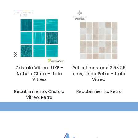
Cristalo Vitreo LUXE –
Petra Limestone 2.5×2.5
Natura Clara – Italo
cms, Línea Petra – Italo
2.
Vitreo
Vitreo
Recubrimiento
,
Cristalo
Recubrimiento
,
Petra
Vitreo
,
Petra