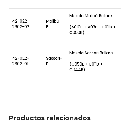
Mezcla Malibú Brillare
42-022-
Malibú-
2602-02
B
(A010B + A03B + B011B +
C050B)
Mezcla Sassari Brillare
42-022-
Sassari-
2602-01
B
(C050B + B011B +
C044B)
Productos relacionados