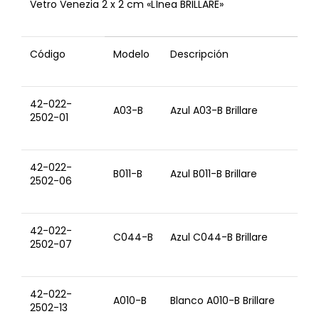
Vetro Venezia 2 x 2 cm «LÍnea BRILLARE»
Código
Modelo
Descripción
42-022-
A03-B
Azul A03-B Brillare
2502-01
42-022-
B011-B
Azul B011-B Brillare
2502-06
42-022-
C044-B
Azul C044-B Brillare
2502-07
42-022-
A010-B
Blanco A010-B Brillare
2502-13