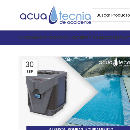
INICIO
NOSOTROS
SOLUCIONES
PISCINAS
CONTAC
30
SEP
,
,
,
ALBERCA
BOMBAS
EQUIPAMIENTO