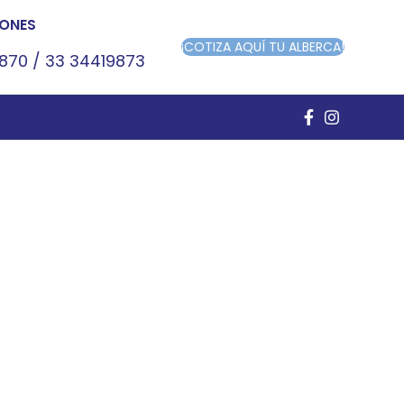
ONES
¡COTIZA AQUÍ TU ALBERCA!
9870
/
33 34419873