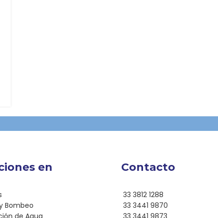
ciones en
Contacto
s
33 3812 1288
 y Bombeo
33 3441 9870
ación de Agua
33 3441 9873