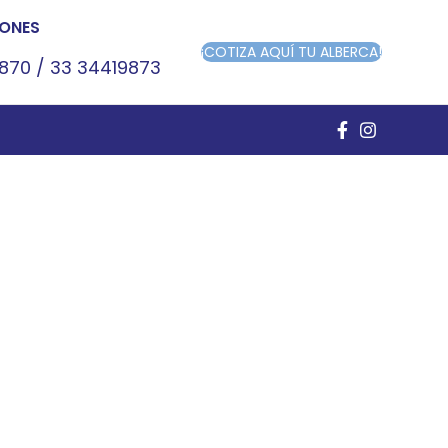
ONES
¡COTIZA AQUÍ TU ALBERCA!
9870
/
33 34419873