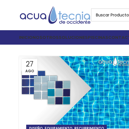
INICIO
NOSOTROS
SOLUCIONES
PISCINAS
CONTAC
27
AGO
,
,
DISEÑO
EQUIPAMIENTO
RECUBRIMIENTO