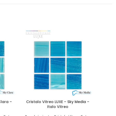
Clara –
Cristalo Vitreo LUXE – Sky Media –
Petra 
Italo Vitreo