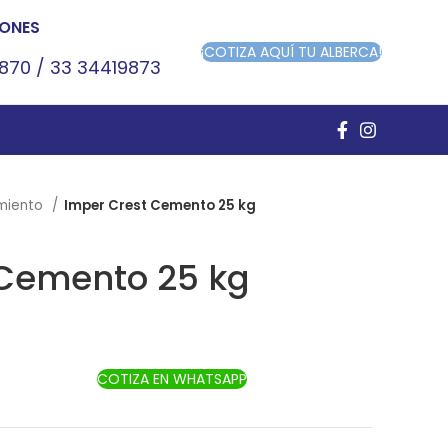
ONES
¡COTIZA AQUÍ TU ALBERCA!
9870
/
33 34419873
miento
Imper Crest Cemento 25 kg
 Cemento 25 kg
COTIZA EN WHATSAPP