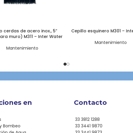
o cerdas de acero inox., 5”
Cepillo esquinero M301 – Int
ara muro) M311 – Inter Water
Mantenimiento
Mantenimiento
ciones en
Contacto
s
33 3812 1288
 y Bombeo
33 3441 9870
ación de Agua
33 3441 9873