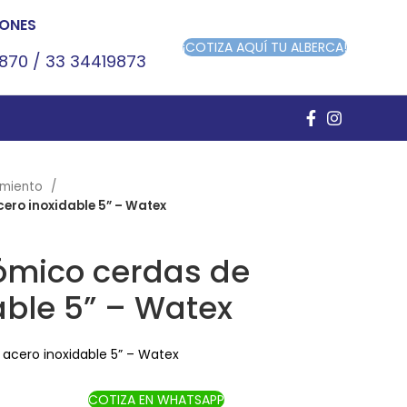
ONES
¡COTIZA AQUÍ TU ALBERCA!
9870
/
33 34419873
imiento
ero inoxidable 5” – Watex
ómico cerdas de
able 5” – Watex
acero inoxidable 5” – Watex
COTIZA EN WHATSAPP