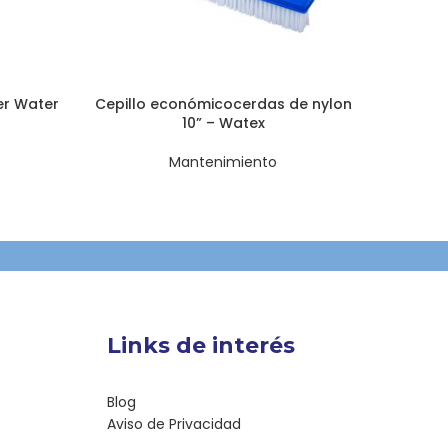
er Water
Cepillo económicocerdas de nylon
Bols
10” – Watex
Mantenimiento
Links de interés
Blog
Aviso de Privacidad