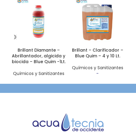
Brillant Diamante –
Brillant – Clarificador –
E
Abrillantador, algicida y
Blue Quim – 4 y 10 Lt.
neg
biocida – Blue Quim -1Lt.
Químicos y Sanitizantes
Químicos y Sanitizantes
-
Rango de
Qu
precios:
desde $15.50
hasta
$173.00