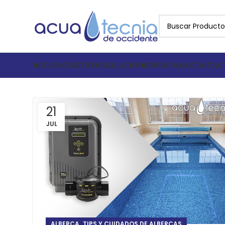
INICIO
NOSOTROS
SOLUCIONES
PISCINAS
CONTAC
21
JUL
,
ALBERCA
TIPS Y CUIDADOS DE ALBERCAS