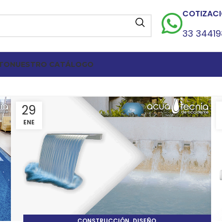
COTIZACI
33 3441
TO
NUESTRO CATÁLOGO
29
ENE
,
,
CONSTRUCCIÓN
DISEÑO