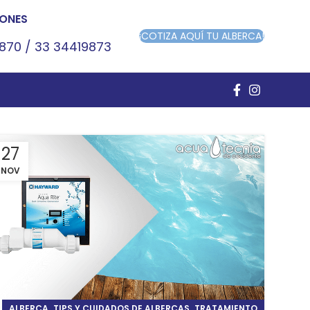
ONES
¡COTIZA AQUÍ TU ALBERCA!
9870
/
33 34419873
27
NOV
,
,
ALBERCA
TIPS Y CUIDADOS DE ALBERCAS
TRATAMIENTO