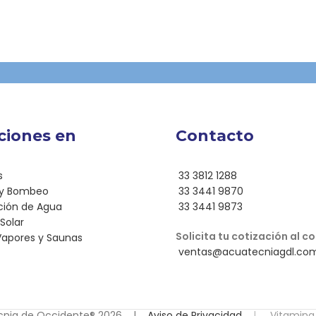
ciones en
Contacto
s
33 3812 1288
 y Bombeo
33 3441 9870
ación de Agua
33 3441 9873
Solar
Solicita tu cotización al co
 Vapores y Saunas
ventas@acuatecniagdl.co
cnia de Occidente® 2026 |
Aviso de Privacidad
|
Vitamina