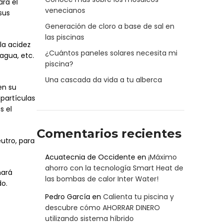
ara el
venecianos
sus
Generación de cloro a base de sal en
las piscinas
la acidez
¿Cuántos paneles solares necesita mi
agua, etc.
piscina?
Una cascada da vida a tu alberca
en su
partículas
s el
Comentarios recientes
utro, para
Acuatecnia de Occidente
en
¡Máximo
ahorro con la tecnología Smart Heat de
hará
las bombas de calor Inter Water!
do.
Pedro García
en
Calienta tu piscina y
descubre cómo AHORRAR DINERO
utilizando sistema híbrido