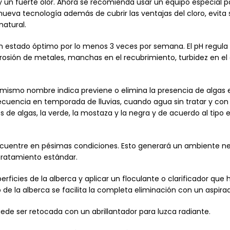
s y un fuerte olor. Ahora se recomienda usar un equipo especial p
nueva tecnología además de cubrir las ventajas del cloro, evita 
atural.
 en estado óptimo por lo menos 3 veces por semana. El pH regula 
orrosión de metales, manchas en el recubrimiento, turbidez en el 
mismo nombre indica previene o elimina la presencia de algas 
cuencia en temporada de lluvias, cuando agua sin tratar y con 
 de algas, la verde, la mostaza y la negra y de acuerdo al tipo e
ncuentre en pésimas condiciones. Esto generará un ambiente ne
tratamiento estándar.
rficies de la alberca y aplicar un floculante o clarificador que 
de la alberca se facilita la completa eliminación con un aspira
uede ser retocada con un abrillantador para luzca radiante.