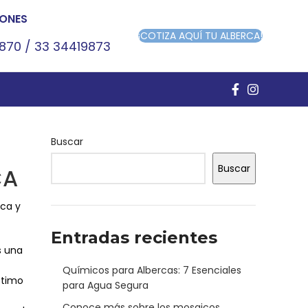
ONES
¡COTIZA AQUÍ TU ALBERCA!
9870
/
33 34419873
Buscar
Buscar
CA
rca y
Entradas recientes
s una
Químicos para Albercas: 7 Esenciales
ptimo
para Agua Segura
Conoce más sobre los mosaicos