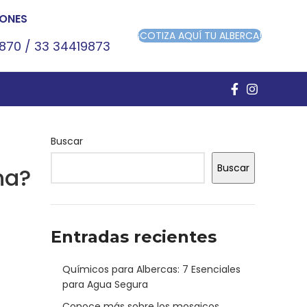
ONES
¡COTIZA AQUÍ TU ALBERCA!
9870
/
33 34419873
Buscar
Buscar
na?
Entradas recientes
Químicos para Albercas: 7 Esenciales
para Agua Segura
Conoce más sobre los mosaicos