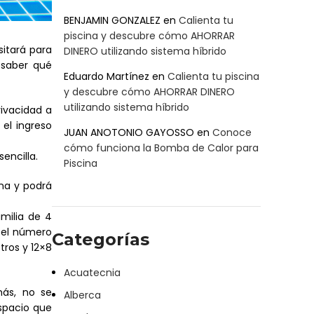
BENJAMIN GONZALEZ
en
Calienta tu
piscina y descubre cómo AHORRAR
sitará para
DINERO utilizando sistema híbrido
 saber qué
Eduardo Martínez
en
Calienta tu piscina
y descubre cómo AHORRAR DINERO
utilizando sistema híbrido
rivacidad a
 el ingreso
JUAN ANOTONIO GAYOSSO
en
Conoce
cómo funciona la Bomba de Calor para
encilla.
Piscina
ina y podrá
milia de 4
n el número
Categorías
tros y 12×8
Acuatecnia
más, no se
Alberca
espacio que