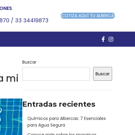
ONES
¡COTIZA AQUÍ TU ALBERCA!
9870
/
33 34419873
Buscar
Buscar
a mi
Entradas recientes
Químicos para Albercas: 7 Esenciales
para Agua Segura
Conoce más sobre los mosaicos