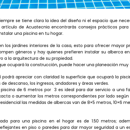
mpre se tiene clara la idea del diseño ni el espacio que nece
e artículo de Acuatecnia encontrarás consejos prácticos para
talar una piscina en tu hogar.
 en los jardines interiores de la casa, esto para ofrecer mayor p
rompen géneros y hay quienes prefieren instalar su alberca en
ivo a la arquitectura de su propiedad.
 que ocupará la construcción, puede hacer una planeación muy s
 podrá apreciar con claridad la superficie que ocupará la pisc
 de descanso, los ingresos, andadores y áreas verdes.
scina de 6 metros por 3 es ideal para dar servicio a una fa
 exacta o aumentar los metros correspondientes por lado segú
esidencial las medidas de albercas van de 8×5 metros, 10×6 me
ada para una piscina en el hogar es de 1.50 metros; ade
reflejantes en piso o paredes para dar mayor seguridad a un 