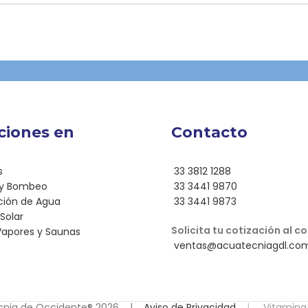
ciones en
Contacto
s
33 3812 1288
 y Bombeo
33 3441 9870
ación de Agua
33 3441 9873
Solar
Solicita tu cotización al co
 Vapores y Saunas
ventas@acuatecniagdl.co
cnia de Occidente® 2026 |
Aviso de Privacidad
|
Vitamina